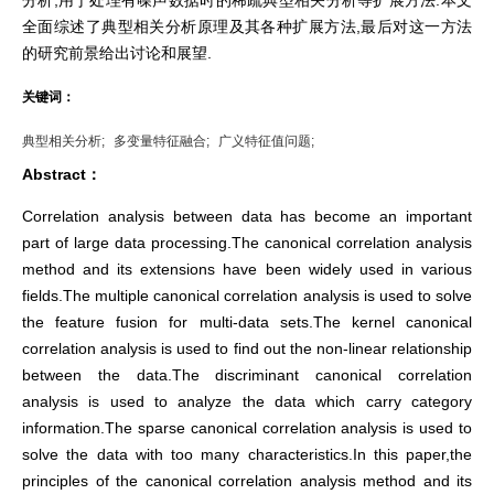
分析,用于处理有噪声数据时的稀疏典型相关分析等扩展方法.本文
全面综述了典型相关分析原理及其各种扩展方法,最后对这一方法
的研究前景给出讨论和展望.
关键词：
典型相关分析;
多变量特征融合;
广义特征值问题;
Abstract：
Correlation analysis between data has become an important
part of large data processing.The canonical correlation analysis
method and its extensions have been widely used in various
fields.The multiple canonical correlation analysis is used to solve
the feature fusion for multi-data sets.The kernel canonical
correlation analysis is used to find out the non-linear relationship
between the data.The discriminant canonical correlation
analysis is used to analyze the data which carry category
information.The sparse canonical correlation analysis is used to
solve the data with too many characteristics.In this paper,the
principles of the canonical correlation analysis method and its